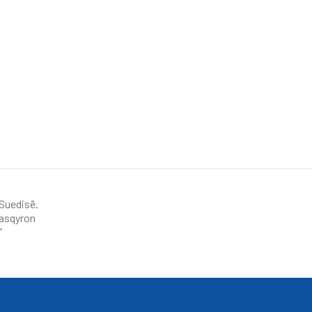
 Suedisë.
pasqyron
”