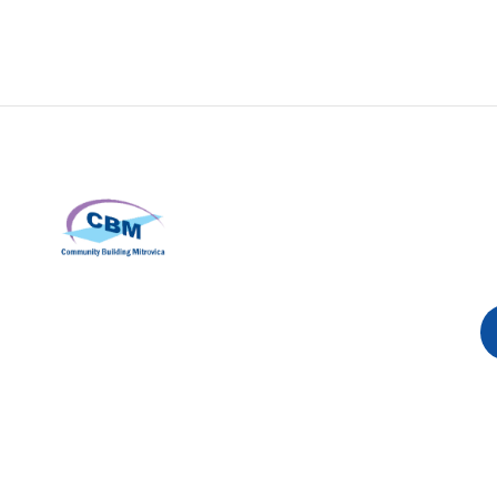
P
e
Community Building Mitrovica (CBM)
Addresa: Avni Shabani, Nr. 6 Mitrovicë, 40000
Telefoni: +383(0)38 285 303 35
Email:
info@cbmitrovica.org