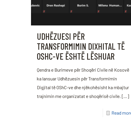
UDHËZUESI PËR
TRANSFORMIMIN DIXHITAL TË
OSHC-VE ËSHTË LËSHUAR
Qendra e Burimeve për Shoqëri Civile në Kosovë
ka lansuar Udhëzuesin për Transformimin
Digjital të OShC-ve dhe njëkohësisht ka mbajtur
trajnimin me organizatat e shoqërisë civile.
[…]
Read mor