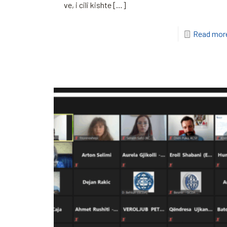
ve, i cili kishte
[…]
Read mor