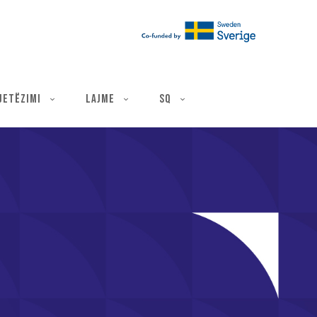
ë
JETËZIMI
LAJME
SQ