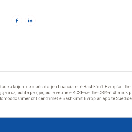
Web:
www.cbmitrovica.org
faqe u krijua me mbështetjen financiare të Bashkimit Evropian dhe
tja e saj është përgjegjësi e vetme e KCSF-së dhe CBM-it dhe nuk 
domosdoshmërisht qëndrimet e Bashkimit Evropian apo të Suedisë