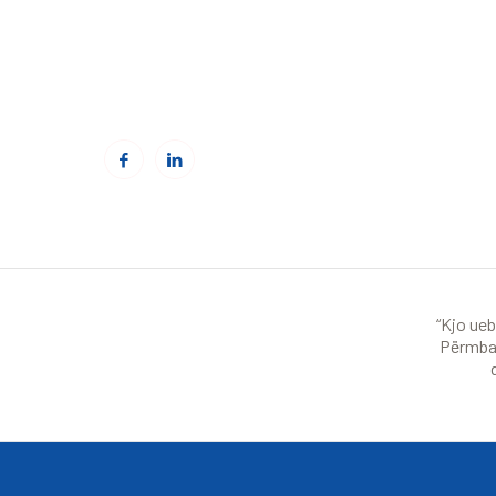
Email:
office@kcsfoundation.org
Web:
www.kcsfoundation.org
“Kjo ueb
Përmbaj