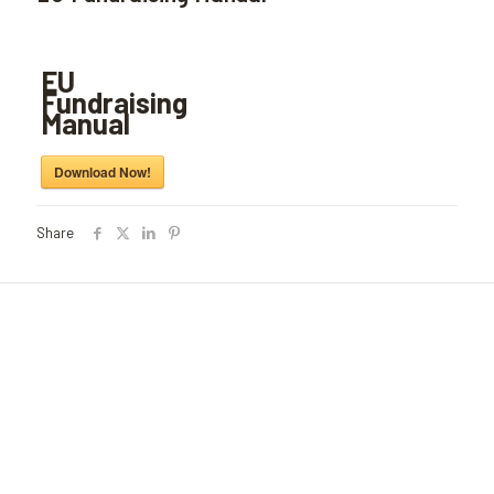
EU
Fundraising
Manual
Download Now!
Share
Fondacioni Kosovar për shoqëri civile (KCSF)