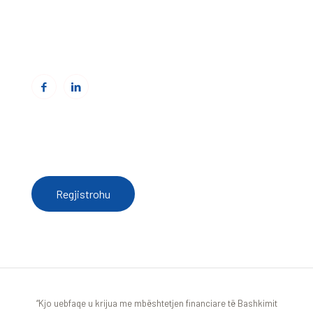
Telefoni: +383(0)38 285 303 35
Email:
info@cbmitrovica.org
Web:
www.cbmitrovica.org
Për të pranuar njoftime nga Qendra e Burimeve
regjistrohu këtu
Regjistrohu
“Kjo uebfaqe u krijua me mbështetjen financiare të Bashkimit