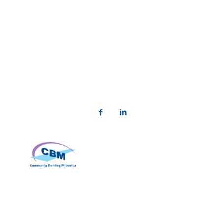
Addresa:
Besa Imami
, Lam A, H1, Kat.12, nr. 65-1, Lakrishtë,
Prishtinë, Kosovë.
Telefoni: +383 (0)38 600 633, +383 (0)38 600 644
Email:
rc-kosovo@kcsfoundation.org
Email:
office@kcsfoundation.org
Web:
www.kcsfoundation.org
Community Building Mitrovica (CBM)
Addresa: Avni Shabani, Nr. 6 Mitrovicë, 40000