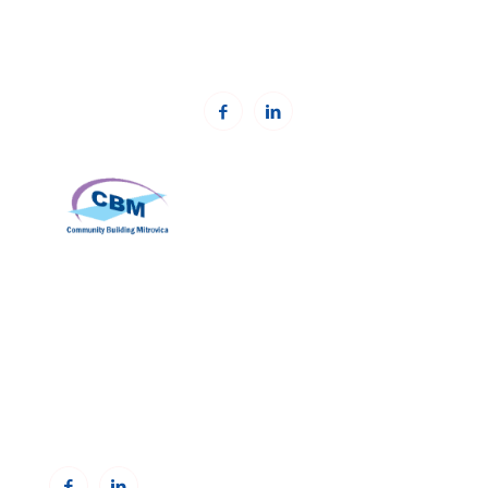
Email:
office@kcsfoundation.org
Web:
www.kcsfoundation.org
Community Building Mitrovica (CBM)
Addresa: Avni Shabani, Nr. 6 Mitrovicë, 40000
Telefoni: +383(0)38 285 303 35
Email:
info@cbmitrovica.org
Web:
www.cbmitrovica.org