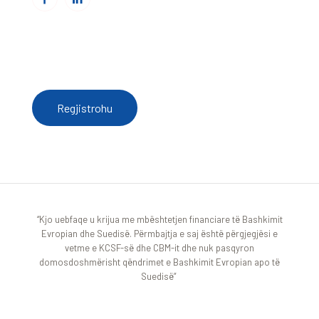
Për të pranuar njoftime nga Qendra e Burimeve
regjistrohu këtu
Regjistrohu
“Kjo uebfaqe u krijua me mbështetjen financiare të Bashkimit
Evropian dhe Suedisë. Përmbajtja e saj është përgjegjësi e
vetme e KCSF-së dhe CBM-it dhe nuk pasqyron
domosdoshmërisht qëndrimet e Bashkimit Evropian apo të
Suedisë”