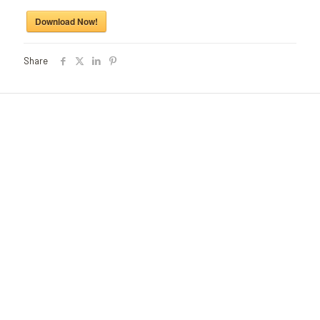
Download Now!
Share
Fondacioni Kosovar për shoqëri civile (KCSF)
Addresa:
Besa Imami
, Lam A, H1, Kat.12, nr. 65-1, Lakrishtë,
Prishtinë, Kosovë.
Telefoni: +383 (0)38 600 633, +383 (0)38 600 644
Email:
rc-kosovo@kcsfoundation.org