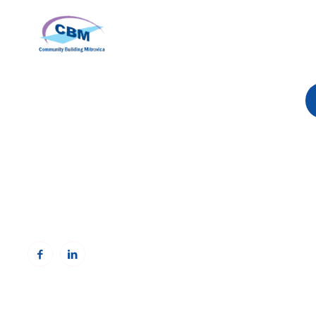
P
e
Community Building Mitrovica (CBM)
Addresa: Avni Shabani, Nr. 6 Mitrovicë, 40000
Telefoni: +383(0)38 285 303 35
Email:
info@cbmitrovica.org
Web:
www.cbmitrovica.org