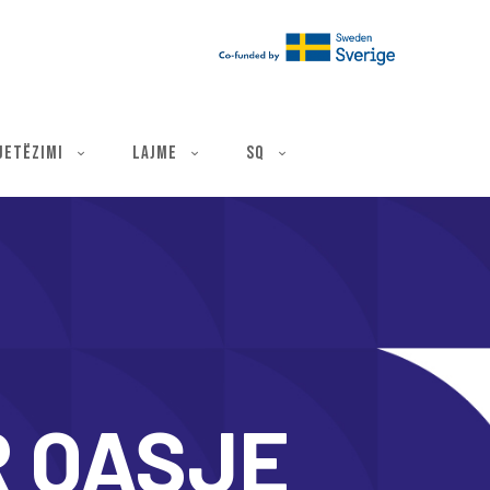
ë
JETËZIMI
LAJME
SQ
R QASJE