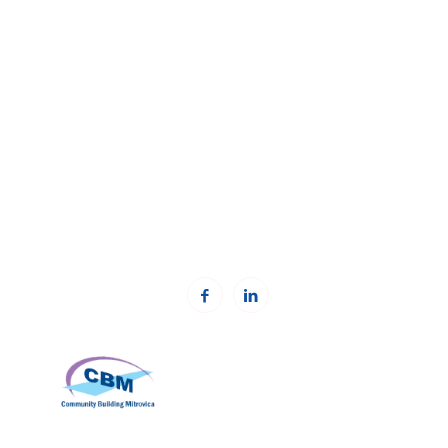
Fondacioni Kosovar për shoqëri civile (KCSF)
Addresa:
Besa Imami
, Lam A, H1, Kat.12, nr. 65-1, Lakrishtë,
Prishtinë, Kosovë.
Telefoni: +383 (0)38 600 633, +383 (0)38 600 644
Email:
rc-kosovo@kcsfoundation.org
Email:
office@kcsfoundation.org
Web:
www.kcsfoundation.org
Community Building Mitrovica (CBM)