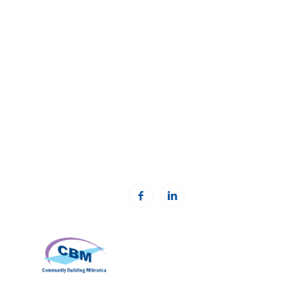
Fondacioni Kosovar për shoqëri civile (KCSF)
Addresa:
Besa Imami
, Lam A, H1, Kat.12, nr. 65-1, Lakrishtë,
Prishtinë, Kosovë.
Telefoni: +383 (0)38 600 633, +383 (0)38 600 644
Email:
rc-kosovo@kcsfoundation.org
Email:
office@kcsfoundation.org
Web:
www.kcsfoundation.org
Community Building Mitrovica (CBM)