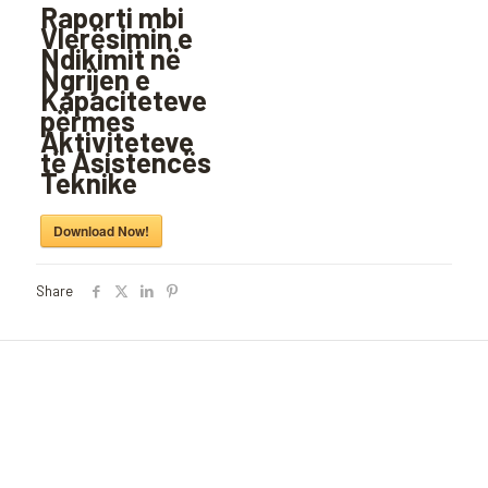
Raporti mbi
Vlerësimin e
Ndikimit në
Ngrijen e
Kapaciteteve
përmes
Aktiviteteve
të Asistencës
Teknike
Download Now!
Share