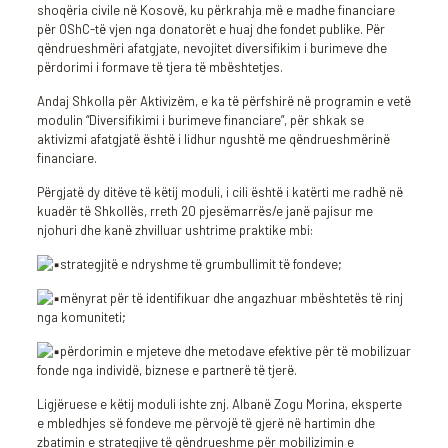
shoqëria civile në Kosovë, ku përkrahja më e madhe financiare
për OShC-të vjen nga donatorët e huaj dhe fondet publike. Për
qëndrueshmëri afatgjate, nevojitet diversifikim i burimeve dhe
përdorimi i formave të tjera të mbështetjes.
Andaj Shkolla për Aktivizëm, e ka të përfshirë në programin e vetë
modulin “Diversifikimi i burimeve financiare”, për shkak se
aktivizmi afatgjatë është i lidhur ngushtë me qëndrueshmërinë
financiare.
Përgjatë dy ditëve të këtij moduli, i cili është i katërti me radhë në
kuadër të Shkollës, rreth 20 pjesëmarrës/e janë pajisur me
njohuri dhe kanë zhvilluar ushtrime praktike mbi:
strategjitë e ndryshme të grumbullimit të fondeve;
mënyrat për të identifikuar dhe angazhuar mbështetës të rinj
nga komuniteti;
përdorimin e mjeteve dhe metodave efektive për të mobilizuar
fonde nga individë, biznese e partnerë të tjerë.
Ligjëruese e këtij moduli ishte znj. Albanë Zogu Morina, eksperte
e mbledhjes së fondeve me përvojë të gjerë në hartimin dhe
zbatimin e strategjive të qëndrueshme për mobilizimin e