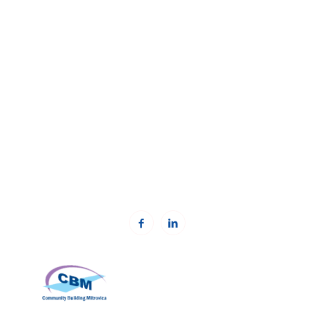
Fondacioni Kosovar për shoqëri civile (KCSF)
Addresa:
Besa Imami
, Lam A, H1, Kat.12, nr. 65-1, Lakrishtë,
Prishtinë, Kosovë.
Telefoni: +383 (0)38 600 633, +383 (0)38 600 644
Email:
rc-kosovo@kcsfoundation.org
Email:
office@kcsfoundation.org
Web:
www.kcsfoundation.org