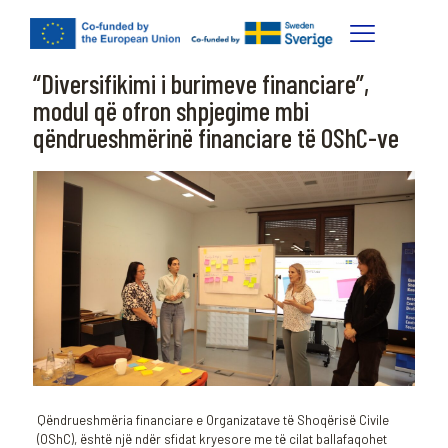
“Diversifikimi i burimeve financiare”,
modul që ofron shpjegime mbi
qëndrueshmërinë financiare të OShC-ve
Qëndrueshmëria financiare e Organizatave të Shoqërisë Civile
(OShC), është një ndër sfidat kryesore me të cilat ballafaqohet