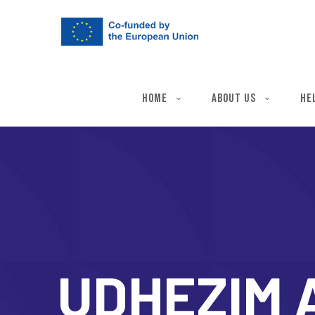
Home
About Us
He
UDHEZIM 