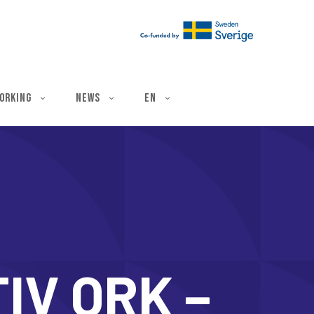
ë
orking
News
EN
IV QRK –