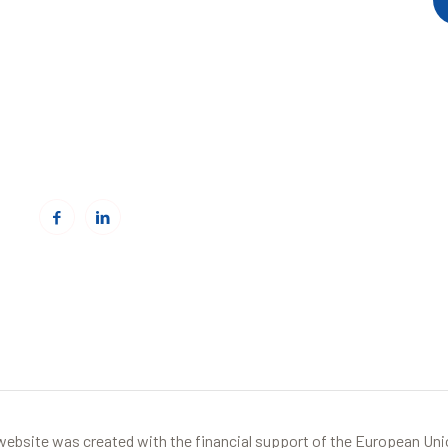
Address: Avni Shabani, Nr. 6 Mitrovicë, 40000
Phone: +383(0)38 285 303 35
Email:
info@cbmitrovica.org
Web:
www.cbmitrovica.org
website was created with the financial support of the European Un