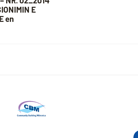
– NR. 02_2014
IONIMIN E
E en
T
R
Community Building Mitrovica (CBM)