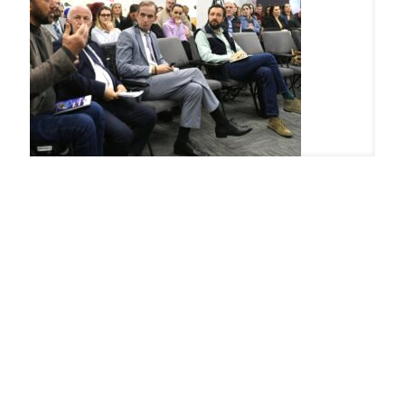
Održana informativna sesija o Izveštaju o napretku
Kosova za 2024. godinu
Centar za resurse civilnog društva u saradnji sa
Kancelarijom Evropske unije na Kosovu organizovao je
treću godinu zaredom informativnu sesiju o Izveštaju o
napretku Kosova za
[…]
Read more