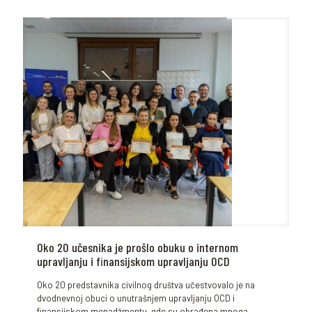
Oko 20 učesnika je prošlo obuku o internom
upravljanju i finansijskom upravljanju OCD
Oko 20 predstavnika civilnog društva učestvovalo je na
dvodnevnoj obuci o unutrašnjem upravljanju OCD i
finansijskom menadžmentu, gde su obrađena mnoga