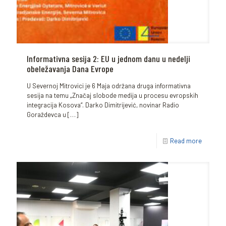
Informativna sesija 2: EU u jednom danu u nedelji
obeležavanja Dana Evrope
U Severnoj Mitrovici je 6 Maja održana druga informativna
sesija na temu „Značaj slobode medija u procesu evropskih
integracija Kosova“. Darko Dimitrijević, novinar Radio
Goraždevca u
[…]
Read more