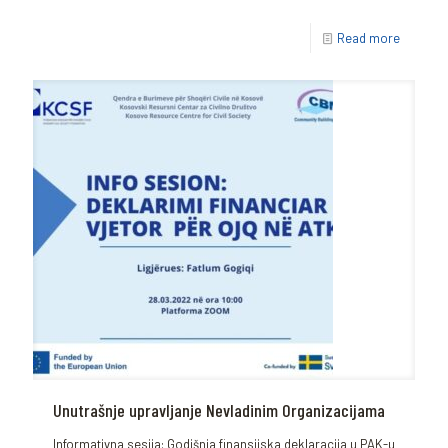
Read more
Unutrašnje upravljanje Nevladinim Organizacijama
Informativna sesija: Godišnja finansijska deklaracija u PAK-u