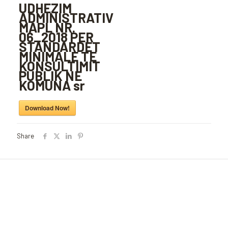
UDHEZIM
ADMINISTRATIV
MAPL NR.
06_2018 PER
STANDARDET
MINIMALE TE
KONSULTIMIT
PUBLIK NE
KOMUNA sr
Download Now!
Share