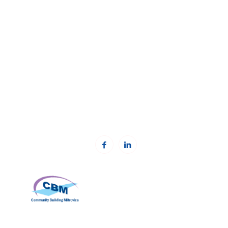
Kosovska fondacija za civilno društvo (KCSF)
Adresa:
Besa Imami
, Lam A, H1, Kat.12, nr. 65-1, Lakrishtë,
Prishtinë, Kosovë.
Telefon: +383 (0)38 600 633, +383 (0)38 600 644
Email:
rc-kosovo@kcsfoundation.org
Email:
office@kcsfoundation.org
Web:
www.kcsfoundation.org
Community Building Mitrovica (CBM)